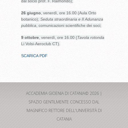
dal socio prof. F. Raimondo);
26 giugno
, venerdì, ore 16.00 (Aula Orto
botanico);
Seduta straordinaria e II Adunanza
pubblica
, comunicazioni scientifiche dei soci;
9 ottobre
, venerdì, ore 16.00 (
Tavola rotonda
Li Volsi-Aeroclub CT).
SCARICA PDF
ACCADEMIA GIOENIA DI CATANIA© 2026 |
SPAZIO GENTILMENTE CONCESSO DAL
MAGNIFICO RETTORE DELL'UNIVERSITÀ DI
CATANIA