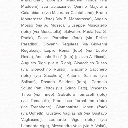
Maravigna), Lorenzo Maddem (foto) (via
Maddem) sua abitazione, Quirino Majorana
Calatabiano (via Majorana Calatabiano), Bruno
Monterosso (foto) (via B. Monterosso), Angelo
Mosso (via A. Mosso), Giuseppe Muscatello
(foto) (via Muscatello), Salvatore Paola (via S.
Paola), Felice Paradiso (foto) (via Felice
Paradiso), Giovanni Reguleas (via Giovanni
Reguleas), Euplio Reina (foto) (via Euplio
Reina), Annibale Riccò (foto) (piazza A. Riccò),
Augusto Righi (via A. Righi), Gioacchino Russo
(via Gioacchino Russo), Giacomo Sacchero
(foto) (via Sacchero), Antonio Salinas (via
Salinas), Rosario Scuderi (foto), Carmelo
Sciuto Patti (foto) (via Sciuto Patti), Vincenzo
Tineo (via Tineo), Salvatore Tomaselli (foto)
(via Tomaselli), Francesco Tornabene (foto)
(via Tornabene), Giambattista Ughetti (foto)
(via Ughetti), Gustavo Vagliasindi (via Gustavo
Vagliasindi), Leonardo Vigo (foto) (via
Leonardo Vigo), Alessandro Volta (via A. Volta),