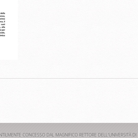
ENTILMENTE CONCESSO DAL MAGNIFICO RETTORE DELL'UNIVERSITÀ DI 